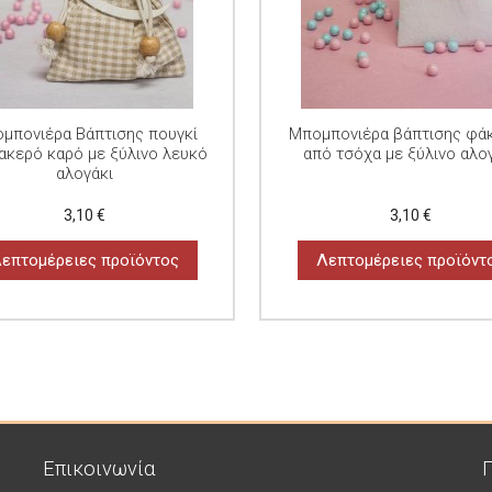
μπονιέρα Βάπτισης πουγκί
Μπομπονιέρα βάπτισης φά
ακερό καρό με ξύλινο λευκό
από τσόχα με ξύλινο αλο
αλογάκι
3,10 €
3,10 €
επτομέρειες προϊόντος
Λεπτομέρειες προϊόντ
Επικοινωνία