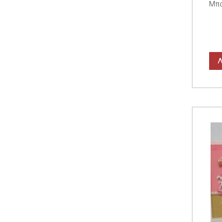
Μπο
Λ