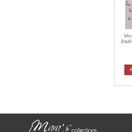
Μπο
βαμβ
Λ