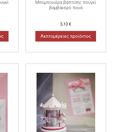
υγκί
Μπομπονιέρα βάπτισης πουγκί
βαμβακερό πουά
3,10 €
ος
Λεπτομέρειες προϊόντος