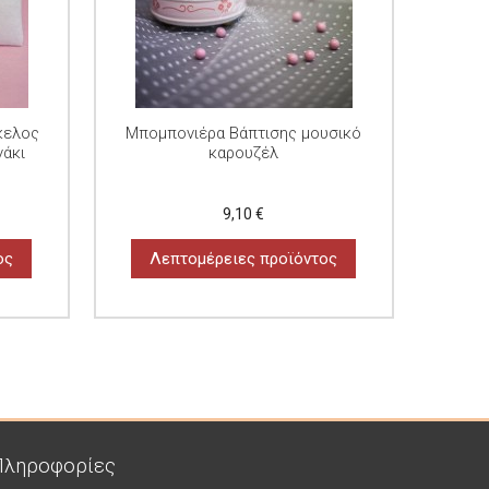
κελος
Μπομπονιέρα Βάπτισης μουσικό
γάκι
καρουζέλ
9,10 €
ος
Λεπτομέρειες προϊόντος
Πληροφορίες