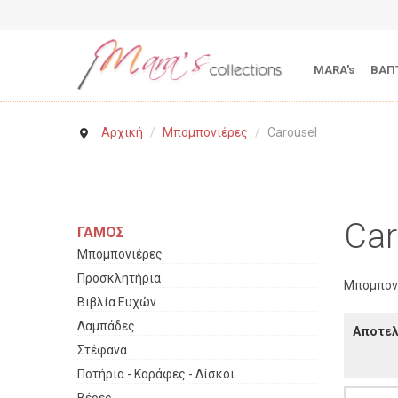
MARA's
ΒΑΠ
Αρχική
/
Μπομπονιέρες
/
Carousel
Car
ΓΑΜΟΣ
Μπομπονιέρες
Προσκλητήρια
Μπομπονι
Βιβλία Ευχών
Λαμπάδες
Αποτελ
Στέφανα
Ποτήρια - Καράφες - Δίσκοι