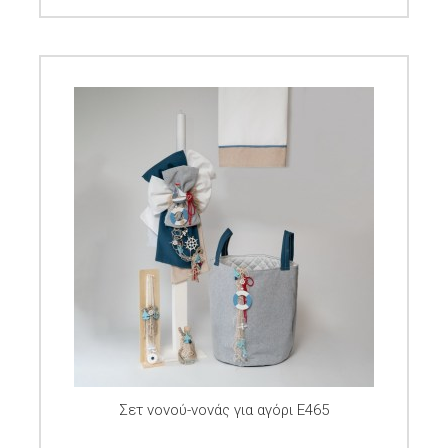
Σετ νονού-νονάς για αγόρι E465