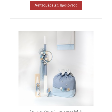
Λεπτομέρειες προϊόντος
Σετ νονού-νονάς για αγόρι E459