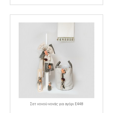
Σετ νονού-νονάς για αγόρι E448