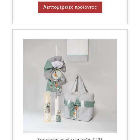
Λεπτομέρειες προϊόντος
Σετ νονού-νονάς για αγόρι E436