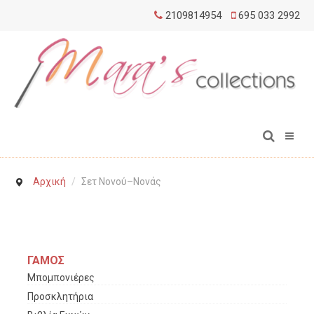
2109814954
695 033 2992
Αρχική
/
Σετ Νονού–Νονάς
ΓΑΜΟΣ
Μπομπονιέρες
Προσκλητήρια