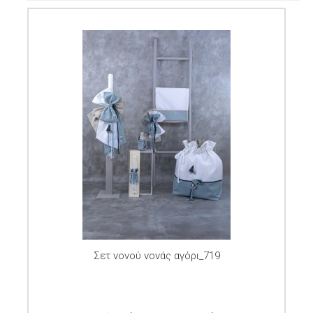
Σετ νονού νονάς αγόρι_719