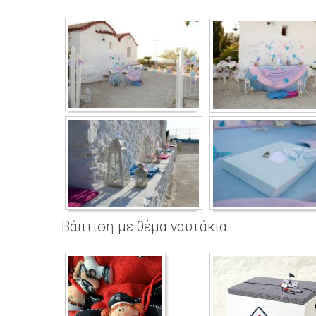
Βάπτιση με θέμα ναυτάκια