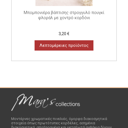
Μπομπονιέρα βάπτισης στρογγυλό πουγκί
φλοράλ με χοντρό κορδόνι
3,20 €
Λεπτομέρειες προϊόντος
Μοντέρνες χρωματικές πινελιές, όμορφα διακοσμητικά
στοιχεία όπως πρωτότυπες κορδέλες, ασημένια
διακοσμητικά, αποξηραμένα και μεταξωτά ανθάκια δίνουν