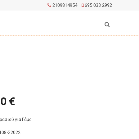
2109814954
695 033 2992
00 €
ρασιού για Γάμο.
108-Σ2022