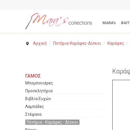
MARA's
ΒΑΠ
Αρχική
/
Ποτήρια-Καράφες-Δίσκοι
/
Καράφες
/
Καράφ
ΓΑΜΟΣ
Μπομπονιέρες
Προσκλητήρια
Βιβλία Ευχών
Λαμπάδες
Στέφανα
Ποτήρια - Καράφες - Δίσκοι