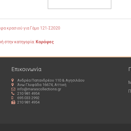
φα κρασιού για Γάμο 121-Σ2020
ή στην κατηγορία:
Καράφες
Επικοινωνία
Ανδρέα Παπανδρέου 110 & Αγησιλάου
M
Άνω Γλυφάδα 16674, Αττική
info@marascollections.gr
Π
210 981 4954
695 033 2992
210 981 4954