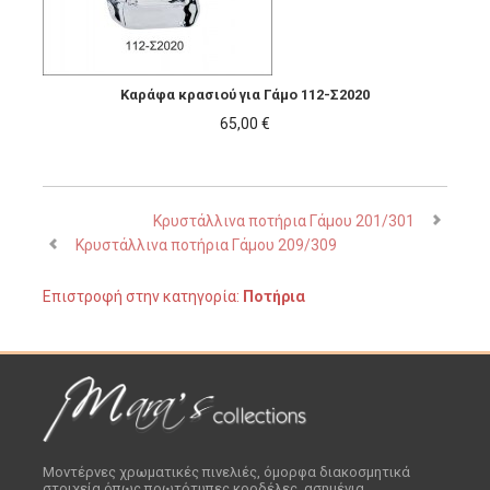
Καράφα κρασιού για Γάμο 112-Σ2020
65,00 €
Κρυστάλλινα ποτήρια Γάμου 201/301
Κρυστάλλινα ποτήρια Γάμου 209/309
Επιστροφή στην κατηγορία:
Ποτήρια
Μοντέρνες χρωματικές πινελιές, όμορφα διακοσμητικά
στοιχεία όπως πρωτότυπες κορδέλες, ασημένια