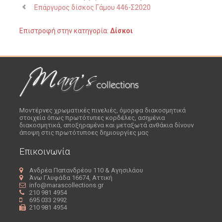
Επάργυρος δίσκος Γάμου 446-Σ2020
Επιστροφή στην κατηγορία:
Δίσκοι
Μοντέρνες χρωματικές πινελιές, όμορφα διακοσμητικά
στοιχεία όπως πρωτότυπες κορδέλες, ασημένια
διακοσμητικά, αποξηραμένα και μεταξωτά ανθάκια δίνουν
άποψη στις πρωτότυποες δημιουργίες μας
Επικοινωνία
Ανδρέα Παπανδρέου 110 & Αγησιλάου
Άνω Γλυφάδα 16674, Αττική
info@marascollections.gr
210 981 4954
695 033 2992
210 981 4954